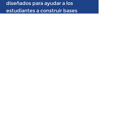
diseñados para ayudar a los
estudiantes a construir bases
académicas sólidas, desarrollar
habilidades de liderazgo y adquirir
experiencia práctica en un entorno
estructurado y de apoyo. Familias
de todo el condado de Osceola
confían en nosotros para brindar un
aprendizaje atractivo y orientado al
futuro que prepara a los
estudiantes para el éxito.
4141 W. Vine Street.
Kissimmee, FL 34741
Teléfono:
407-984-7003